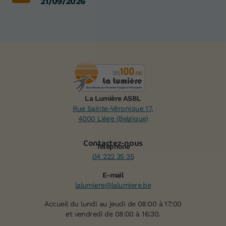
21/09/2026
La Lumière ASBL
Rue Sainte-Véronique 17,
4000 Liège (Belgique)
Contactez-nous
Téléphone
04 222 35 35
E-mail
lalumiere@lalumiere.be
Accueil du lundi au jeudi de 08:00 à 17:00
et vendredi de 08:00 à 16:30.