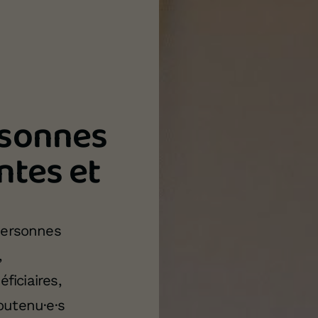
rsonnes
ntes et
personnes
,
ficiaires,
soutenu·e·s