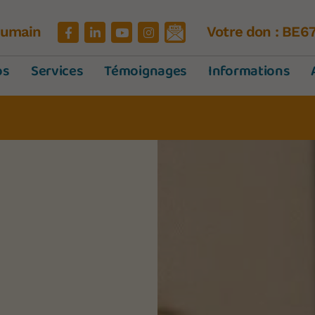
'Humain
Votre don : BE6
os
Services
Témoignages
Informations