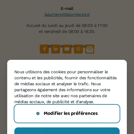
E-mail
lalumiere@lalumiere.be
Accueil du lundi au jeudi de 08:00 à 17:00
et vendredi de 08:00 à 16:30.
Retrouvez-nous sur
Plan du site
À propos de « La Lumière »
Nous utilisons des cookies pour personnaliser le
Services
contenu et les publicités, fournir des fonctionnalités
Témoignages
de médias sociaux et analyser le trafic. Nous
partageons également des informations sur votre
Agenda
utilisation de notre site avec nos partenaires de
Informations
médias sociaux, de publicité et d'analyse.
Contact
Modifier les préférences
Confidentialité
Soutenez-nous