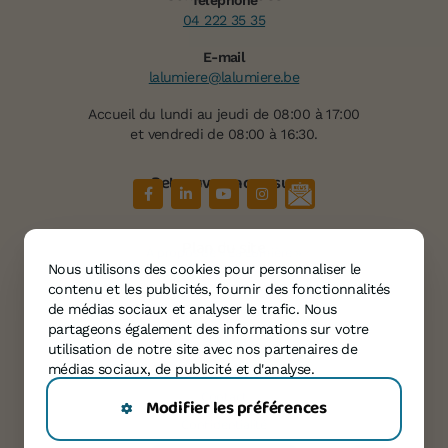
Téléphone
04 222 35 35
E-mail
lalumiere@lalumiere.be
Accueil du lundi au jeudi de 08:00 à 17:00
et vendredi de 08:00 à 16:30.
Retrouvez-nous sur
Plan du site
À propos de « La Lumière »
Nous utilisons des cookies pour personnaliser le
Services
contenu et les publicités, fournir des fonctionnalités
Témoignages
de médias sociaux et analyser le trafic. Nous
partageons également des informations sur votre
Agenda
utilisation de notre site avec nos partenaires de
Informations
médias sociaux, de publicité et d'analyse.
Contact
Modifier les préférences
Confidentialité