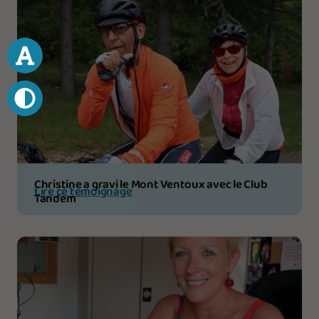
Christine a gravi le Mont Ventoux avec le Club
Lire ce témoignage
Tandem
Votre don 