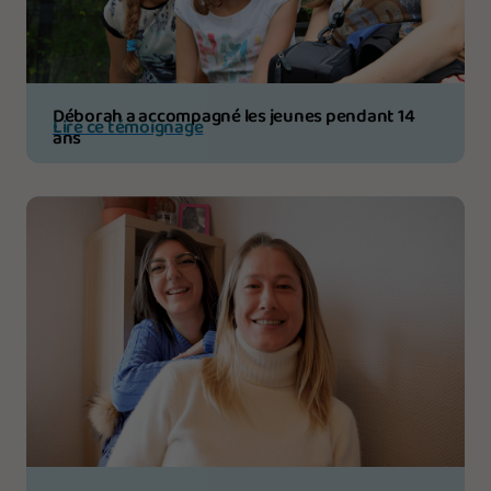
Déborah a accompagné les jeunes pendant 14
Lire ce témoignage
ans