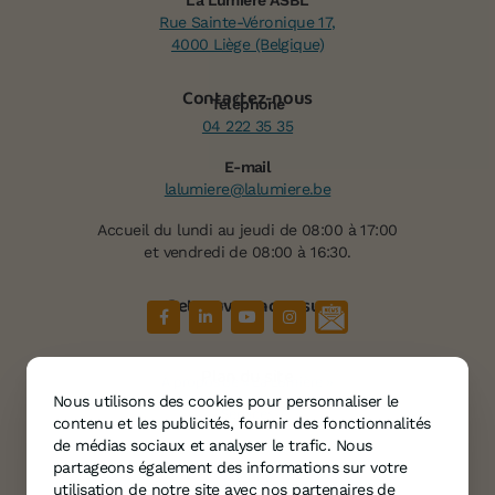
Rue Sainte-Véronique 17,
4000 Liège (Belgique)
Contactez-nous
Téléphone
04 222 35 35
E-mail
lalumiere@lalumiere.be
Accueil du lundi au jeudi de 08:00 à 17:00
et vendredi de 08:00 à 16:30.
Retrouvez-nous sur
Plan du site
À propos de « La Lumière »
Nous utilisons des cookies pour personnaliser le
Services
contenu et les publicités, fournir des fonctionnalités
Témoignages
de médias sociaux et analyser le trafic. Nous
partageons également des informations sur votre
Agenda
utilisation de notre site avec nos partenaires de