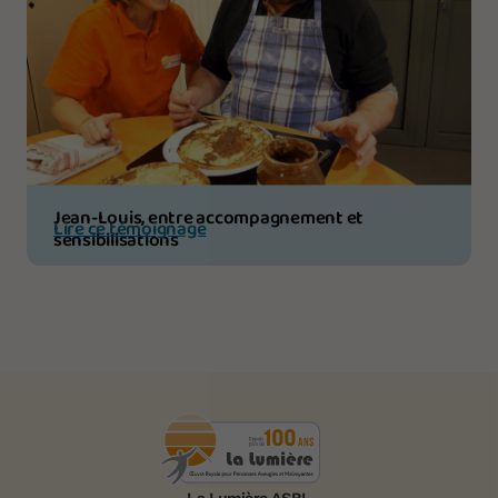
Jean-Louis, entre accompagnement et
Lire ce témoignage
sensibilisations
La Lumière ASBL