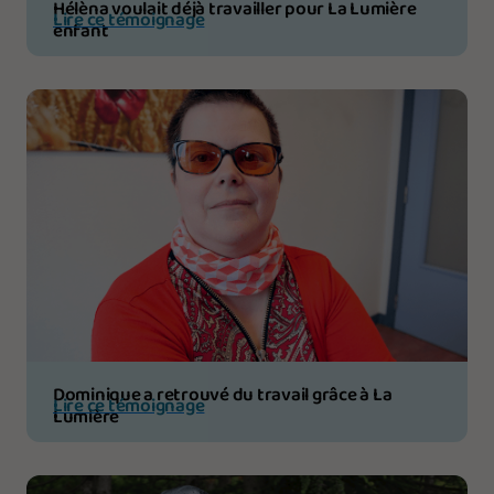
Hélèna voulait déjà travailler pour La Lumière
Lire ce témoignage
enfant
Dominique a retrouvé du travail grâce à La
Lire ce témoignage
Lumière