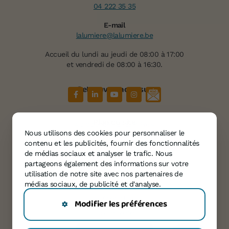
04 222 35 35
E-mail
lalumiere@lalumiere.be
Accueil du lundi au jeudi de 08:00 à 17:00
et vendredi de 08:00 à 16:30.
Retrouvez-nous sur
Plan du site
À propos de « La Lumière »
Nous utilisons des cookies pour personnaliser le
Services
contenu et les publicités, fournir des fonctionnalités
Témoignages
de médias sociaux et analyser le trafic. Nous
partageons également des informations sur votre
Agenda
utilisation de notre site avec nos partenaires de
Informations
médias sociaux, de publicité et d'analyse.
Contact
Modifier les préférences
Confidentialité