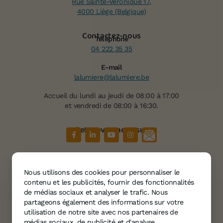
Rue Sainte-Véronique 17,
4000 Liège (Belgique)
Contactez-nous
Téléphone
04 222 35 35
E-mail
lalumiere@lalumiere.be
Accueil du lundi au jeudi de 08:00 à 17:00
et vendredi de 08:00 à 16:30.
Retrouvez-nous sur
Plan du site
À propos de « La Lumière »
Nous utilisons des cookies pour personnaliser le
Services
contenu et les publicités, fournir des fonctionnalités
Témoignages
de médias sociaux et analyser le trafic. Nous
partageons également des informations sur votre
Agenda
utilisation de notre site avec nos partenaires de
Informations
médias sociaux, de publicité et d'analyse.