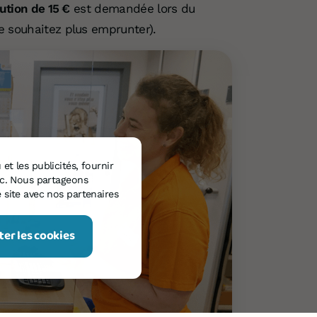
ution de 15 €
est demandée lors du
e souhaitez plus emprunter).
et les publicités, fournir
fic. Nous partageons
 site avec nos partenaires
er les cookies