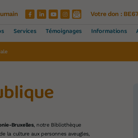
'Humain
Votre don : BE6
os
Services
Témoignages
Informations
ale
ublique
onie-Bruxelles
, notre Bibliothèque
 de la culture aux personnes aveugles,