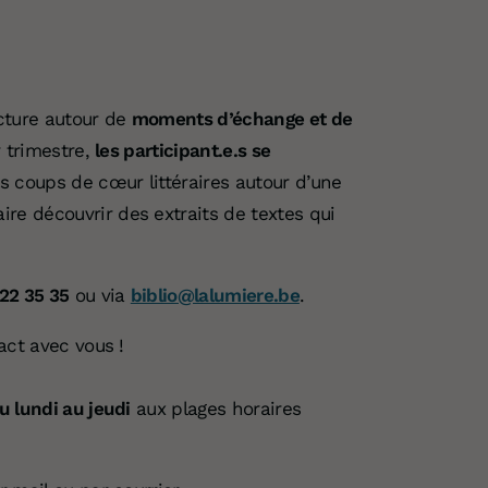
cture autour de
moments d’échange et de
 trimestre,
les participant.e.s se
s coups de cœur littéraires autour d’une
e découvrir des extraits de textes qui
22 35 35
ou via
biblio@lalumiere.be
.
act avec vous !
u lundi au jeudi
aux plages horaires