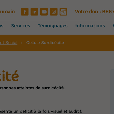
'Humain
Votre don : BE6
os
Services
Témoignages
Informations
et Social
Cellule Surdicécité
ité
sonnes atteintes de surdicécité.
ente un déficit à la fois visuel et auditif.