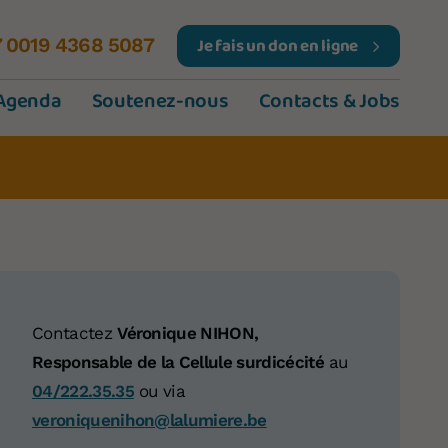
Je fais un don en ligne
7 0019 4368 5087
Agenda
Soutenez-nous
Contacts & Jobs
Contactez
Véronique NIHON,
Responsable de la Cellule surdicécité
au
04/222.35.35
ou via
veroniquenihon@lalumiere.be