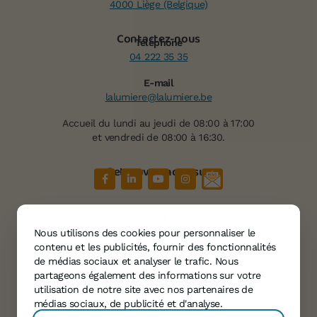
4000 Liège (Belgique)
Contactez-nous
Téléphone
04 222 35 35
E-mail
lalumiere@lalumiere.be
Accueil du lundi au jeudi de 08:00 à 17:00
et vendredi de 08:00 à 16:30.
Retrouvez-nous sur
Plan du site
À propos de « La Lumière »
Nous utilisons des cookies pour personnaliser le
Services
contenu et les publicités, fournir des fonctionnalités
Témoignages
de médias sociaux et analyser le trafic. Nous
partageons également des informations sur votre
Agenda
utilisation de notre site avec nos partenaires de
Informations
médias sociaux, de publicité et d'analyse.