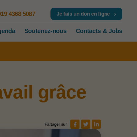
019 4368 5087
Je fais un don en ligne
genda
Soutenez-nous
Contacts & Jobs
vail grâce
Partager sur