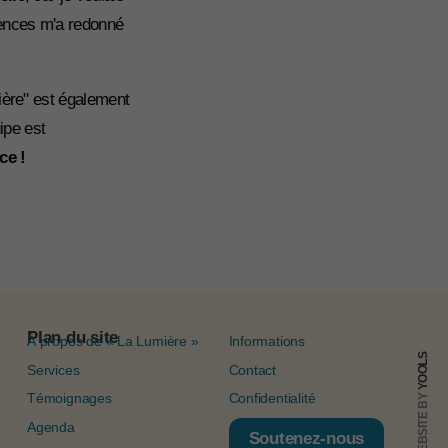
tences m'a redonné
ière" est également
ipe est
nce !
Plan du site
À propos de « La Lumière »
Informations
YOOLS
Services
Contact
Témoignages
Confidentialité
WEBSITE BY
Agenda
Soutenez-nous