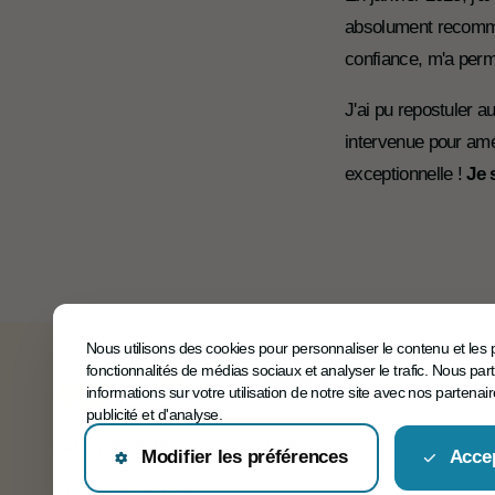
absolument recomme
confiance, m'a perm
J'ai pu repostuler 
intervenue pour amé
exceptionnelle !
Je 
Nous utilisons des cookies pour personnaliser le contenu et les p
fonctionnalités de médias sociaux et analyser le trafic. Nous p
Contactez-nous
Téléphone
informations sur votre utilisation de notre site avec nos partena
04 222 35 35
publicité et d'analyse.
E-mail
La Lumière ASBL
Modifier les préférences
Accep
lalumiere@lalumiere.be
Rue Sainte-Véronique 17,
4000 Liège (Belgique)