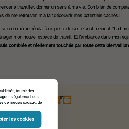
ncer à travailler, donner un sens à ma vie. Son bilan de compé
is de me retrouver, m'a fait découvrir mes potentiels cachés !
au sein du même hôpital à un poste de secrétariat médical. "La Lum
nager mon nouvel espace de travail. Et l'ambiance dans mon équ
suis comblée et réellement touchée par toute cette bienveilla
ublicités, fournir des
artageons également des
Retrouvez-nous sur
ires de médias sociaux, de
ter les cookies