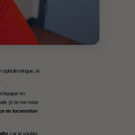
on ophtalmologue, le
n.
m'équiper en
els (il ne me reste
ce en locomotion
elle
, car je voulais