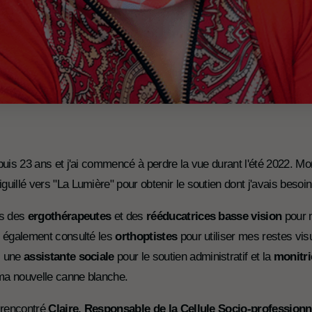
epuis 23 ans et j'ai commencé à perdre la vue durant l'été 2022. M
guillé vers "La Lumière" pour obtenir le soutien dont j'avais besoi
ls des
ergothérapeutes
et des
rééducatrices basse vision
pour 
ai également consulté les
orthoptistes
pour utiliser mes restes visu
, une
assistante sociale
pour le soutien administratif et la
monitri
e ma nouvelle canne blanche.
i rencontré
Claire, Responsable de la Cellule Socio-professionn