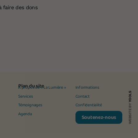
à faire des dons
Plan du site
À propos de « La Lumière »
Informations
YOOLS
Services
Contact
Témoignages
Confidentialité
WEBSITE BY
Agenda
Soutenez-nous