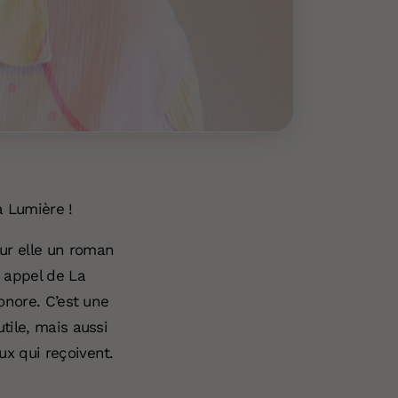
a Lumière !
ur elle un roman
n appel de La
onore. C’est une
tile, mais aussi
ux qui reçoivent.