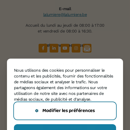
E-mail
lalumiere@lalumiere.be
Accueil du lundi au jeudi de 08:00 à 17:00
et vendredi de 08:00 à 16:30.
Retrouvez-nous sur
Plan du site
À propos de « La Lumière »
Nous utilisons des cookies pour personnaliser le
Services
contenu et les publicités, fournir des fonctionnalités
Témoignages
de médias sociaux et analyser le trafic. Nous
partageons également des informations sur votre
Agenda
utilisation de notre site avec nos partenaires de
Informations
médias sociaux, de publicité et d'analyse.
Contact
Modifier les préférences
Confidentialité
Soutenez-nous